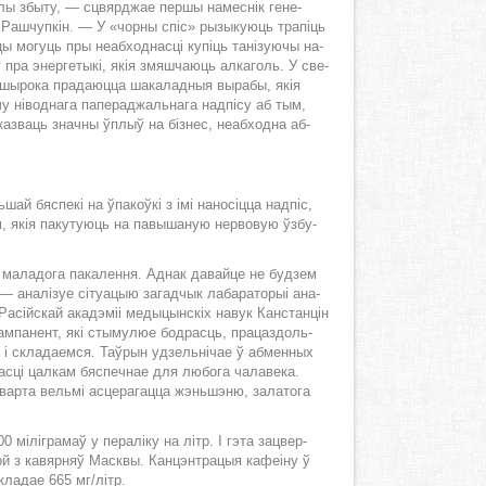
на­лы збы­ту, — сцвяр­джае пер­шы на­мес­нік ге­не­
й Ра­шчуп­кін. — У «чор­ны спіс» ры­зы­ку­юць тра­піць
 мо­гуць пры не­аб­ход­нас­ці ку­піць та­ні­зу­ю­чы на­
у пра энер­ге­ты­кі, якія змя­шча­юць ал­ка­голь. У све­
 шы­ро­ка пра­да­юц­ца ша­ка­лад­ныя вы­ра­бы, якія
 ні­вод­на­га па­пе­рад­жаль­на­га над­пі­су аб тым,
 аказ­ваць знач­ны ўплыў на біз­нес, не­аб­ход­на аб­
й бяс­пе­кі на ўпа­коў­кі з імі на­но­сіц­ца над­піс,
м, якія па­ку­ту­юць на па­вы­ша­ную нер­во­вую ўзбу­
ыю ма­ла­до­га па­ка­лен­ня. Ад­нак да­вай­це не бу­дзем
 ана­лі­зуе сі­ту­а­цыю за­гад­чык ла­ба­ра­то­рыі ана­
­сій­скай ака­дэ­міі ме­ды­цын­скіх на­вук Кан­стан­цін
ам­па­нент, які сты­му­люе бод­расць, пра­ца­здоль­
о і скла­да­ем­ся. Таў­рын удзель­ні­чае ў аб­мен­ных
с­ці цал­кам бяс­печ­нае для лю­бо­га ча­ла­ве­ка.
 вар­та вель­мі асце­ра­гац­ца жэнь­шэ­ню, за­ла­то­га
 мі­лі­гра­маў у пе­ра­лі­ку на літр. І гэ­та за­цвер­
ой з ка­вяр­няў Маск­вы. Кан­цэнт­ра­цыя ка­фе­і­ну ў
скла­дае 665 мг/літр.