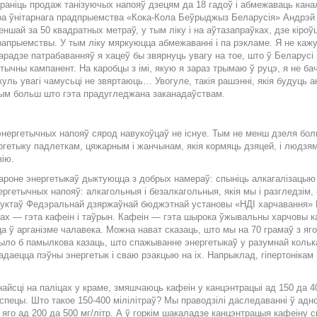
­ра­ніць про­даж та­ні­зу­ю­чых на­по­яў дзе­цям да 18 га­доў і аб­ме­жа­ваць ка­
­ра ўні­тар­на­га прад­пры­ем­ства «Ко­ка-Ко­ла Беў­ры­джыз Бе­ла­ру­сія» Анд­рэ
­шай за 50 квад­рат­ных мет­раў, у тым лі­ку і на аў­та­за­праў­ках, дзе кі­роў­цы
ра­пры­ем­ствы. У тым лі­ку мяр­ку­юц­ца аб­ме­жа­ван­ні і па рэ­кла­ме. Я не ка­ж
а­ра­дзе па­тра­ба­ван­няў я ха­цеў бы звяр­нуць ува­гу на тое, што ў Бе­ла­ру­сі
тыч­ны кам­па­нент. На ка­роб­цы з імі, якую я за­раз тры­маю ў ру­цэ, я не ба­чу
па­куль ува­гі ча­мусь­ці не звяр­та­юць… Уво­гу­ле, та­кія ра­шэн­ні, якія бу­дуць
тым больш што гэ­та пра­ду­гле­джа­на за­ка­на­даў­ствам.
энер­ге­тыч­ных на­по­яў ся­род на­ву­коў­цаў не іс­нуе. Тым не менш дзе­ля боль­ша
ер­ге­ты­ку пад­лет­кам, ця­жар­ным і жан­чы­нам, якія кор­мяць дзя­цей, і лю­дзя
зію.
­ба­ро­не энер­ге­ты­каў дык­ту­юц­ца з доб­рых на­ме­раў: спы­ніць ал­ка­га­лі­за­ц
е­тыч­ных на­по­яў: ал­ка­голь­ныя і без­ал­ка­голь­ныя, якія мы і раз­гле­дзім, —
дук­таў Фе­дэ­раль­най дзяр­жаў­най бюд­жэт­най уста­но­вы «НДІ хар­ча­ван­ня» Ра
х — гэ­та ка­фе­ін і таў­рын. Ка­фе­ін — гэ­та шы­ро­ка ўжы­ва­льны хар­чо­вы к
­ца ў ар­га­ніз­ме ча­ла­ве­ка. Мож­на на­ват ска­заць, што мы на 70 гра­маў з яг
ло б па­мыл­ко­ва ка­заць, што спа­жы­ван­не энер­ге­ты­каў у ра­зум­най коль­ка
а­да­ец­ца пэў­ны энер­ге­тык і сваю рэ­ак­цыю на іх. На­прык­лад, гі­пер­то­ні­кам
знай­сці на па­лі­цах у кра­ме, змя­шча­юць ка­фе­ін у кан­цэнт­ра­цыі ад 150 да 400
пе­цы. Што та­кое 150-400 мі­лі­літ­раў? Мы пра­во­дзі­лі да­сле­да­ван­ні ў ад­н
 яго ад 200 да 500 мг/літр. А ў гор­кім ша­ка­ла­дзе кан­цэнт­ра­цыя ка­фе­і­ну 