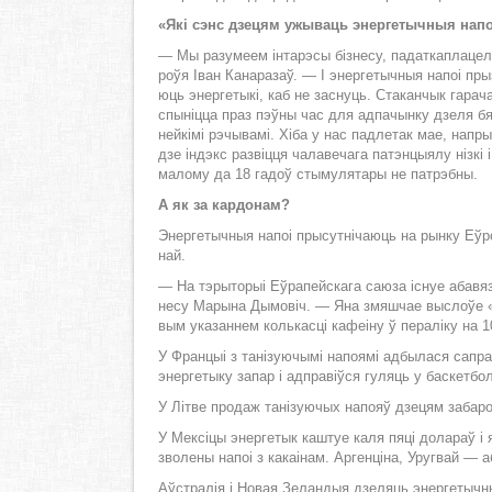
«Які сэнс дзе­цям ужы­ваць энер­ге­тыч­ныя на­п
— Мы ра­зу­ме­ем ін­та­рэ­сы біз­не­су, па­дат­ка­пла­ц
роўя Іван Ка­на­ра­заў. — І энер­ге­тыч­ныя на­поі пры
юць энер­ге­ты­кі, каб не за­снуць. Ста­кан­чык га­ра­
спы­ніц­ца праз пэў­ны час для ад­па­чын­ку дзе­ля бяс­п
ней­кі­мі рэ­чы­ва­мі. Хі­ба у нас пад­ле­так мае, на­пры
дзе ін­дэкс раз­віц­ця ча­ла­ве­ча­га па­тэн­цы­я­лу н
ма­ло­му да 18 га­доў сты­му­ля­та­ры не па­трэб­ны.
А як за кар­до­нам?
Энер­ге­тыч­ныя на­поі пры­сут­ні­ча­юць на рын­ку Еў­р
най.
— На тэ­ры­то­рыі Еў­ра­пей­ска­га са­ю­за іс­нуе аба­вяз­
не­су Ма­ры­на Ды­мо­віч. — Яна змя­шчае вы­слоўе «Вы
вым ука­зан­нем коль­кас­ці ка­фе­і­ну ў пе­ра­лі­ку на 1
У Фран­цыі з та­ні­зу­ю­чы­мі на­по­ямі ад­бы­ла­ся са­п
энер­ге­ты­ку за­пар і ад­пра­віў­ся гу­ляць у бас­кет­
У Літ­ве про­даж та­ні­зу­ю­чых на­по­яў дзе­цям за­ба­ро
У Мек­сі­цы энер­ге­тык каш­туе ка­ля пя­ці до­ла­раў і 
зво­ле­ны на­поі з ка­ка­і­нам. Ар­ген­ці­на, Уруг­вай — 
Аў­стра­лія і Но­вая Зе­лан­дыя дзе­ляць энер­ге­тыч­ныя