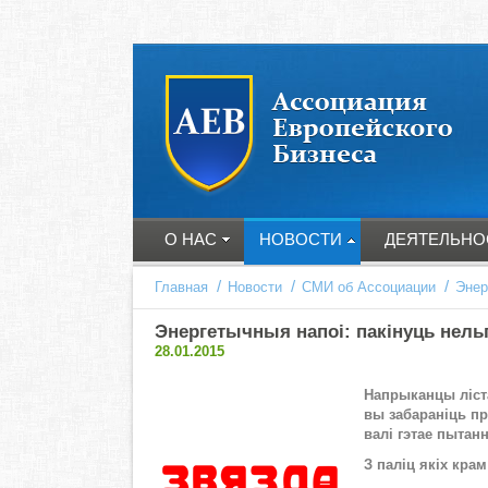
О НАС
НОВОСТИ
ДЕЯТЕЛЬНО
/
/
/
Главная
Новости
СМИ об Ассоциации
Энер
Энергетычныя напоі: пакінуць нельга 
28.01.2015
На­пры­кан­цы ліс­та
вы за­ба­ра­ніць пр
ва­лі гэ­тае пы­тан
З па­ліц якіх крам 