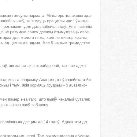
ва­жае га­лоў­ны нар­ко­лаг Мі­ніс­тэр­ства ахо­вы зда­
ь­на­бой­шчы­каў, якія едуць пра­цяг­лы час і ўжы­ва­
ь і рэг­ла­мент для даль­на­бой­шчы­каў. Яны па­він­ны
ня, я не ра­зу­мею сэн­су дзе­цям сты­му­ля­ваць ся­бе
­та­рах для ма­ло­га ня­ма, ка­лі не лі­чыць кра­і­ны,
­цу­юць ад цям­на да цям­на. Але ў на­шым гра­мад­стве
аў, звя­за­ных як з іх за­ба­ро­най, так і яе ад­ме­
юры­дыч­на­га на­прам­ку Аса­цы­я­цыі еў­ра­пей­ска­га біз­
­ным і тым, якія кор­мяць грудзь­мі» з аба­вяз­ко­
­смен па­мёр з-за та­го, што вы­піў не­каль­кі бу­тэ­лек
а­га са­ю­за зняў за­ба­ро­ну.
 на рэа­лі­за­цыю дзе­цям да 14 га­доў. Ад­нак там да­
ал­ка­голь­ныя на­поі. Там рэ­ка­мен­да­ва­на аб­ме­жа­