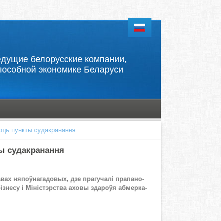
 ведущие белорусские компании,
пособной экономике Беларуси
ь пунк­ты су­да­кра­нан­ня
су­да­кра­нан­ня
вах ня­поў­на­га­до­вых, дзе пра­гу­ча­лі пра­па­но­
з­не­су і Мі­ніс­тэр­ства ахо­вы зда­роўя аб­мер­ка­