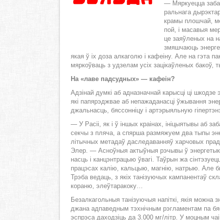
— Мяр­ку­ец­ца за­ба
раль­на­га ды­рэк­та
кра­мы пло­шчай, мен
пой, і ма­са­выя ме­
це за­яў­ле­ных на н
змя­шча­юць энер­ге­
якая ў іх до­за ал­ка­го­лю і ка­фе­і­ну. Але на гэ­та 
мяр­коў­ваць з удзе­лам усіх за­ці­каў­ле­ных ба­коў, 
На «ла­ве пад­суд­ных» — ка­фе­ін?
Адзі­най дум­кі аб ад­на­знач­най ка­рыс­ці ці шко­дзе 
які па­пя­рэдж­вае аб не­па­жа­да­нас­ці ўжы­ван­ня эн
джаль­насць, бяс­сон­ні­цу і ар­тэ­рыя­льную гі­пер­тэн­
— У Ра­сіі, як і ў ін­шых кра­і­нах, іні­цы­я­ты­вы аб за
сек­чы з пля­ча, а спяр­ша раз­мя­жу­ем два ты­пы энер­г
лі­тыч­ных ме­та­даў да­сле­да­ван­няў хар­чо­вых пра­
Элер. — Асноў­ныя ак­тыў­ныя рэ­чы­вы ў энер­ге­ты­ка
насць і кан­цэнт­ра­цыю ўва­гі. Таў­рын жа сін­тэ­зу­ец
пра­цэ­сах ка­лію, каль­цыю, маг­нію, на­трыю. Але бы­
Трэ­ба ве­даць, з якіх та­ні­зу­ю­чых кам­па­не­нтаў скл
ко­ра­ню, элеў­та­ра­ко­ку…
Без­ал­ка­голь­ныя та­ні­зу­ю­чыя на­піт­кі, якія мож­на 
джа­на ад­па­вед­ным тэх­ніч­ным рэг­ла­мен­там па бяс­
эсп­рэ­са да­хо­дзіць да 3.000 мг/літр. У моц­ным чаі