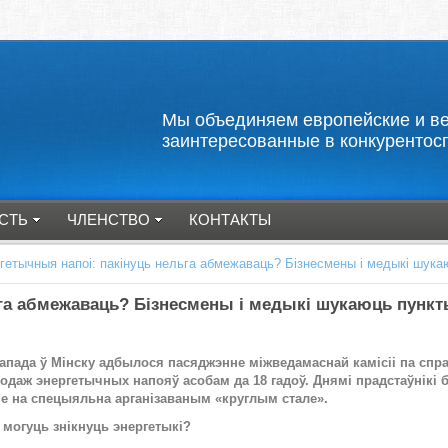
Мы объединяем европейские и
заинтересованные в конкурентос
СТЬ
ЧЛЕНСТВО
КОНТАКТЫ
гетычныя напоі: пакінуць нельга абмежаваць? Біз­несмены і ме­ды­кі шу­ка­юц
абмежаваць? Біз­несмены і ме­ды­кі шу­ка­юць пунк­ты 
­па­да ў Мін­ску ад­бы­ло­ся па­ся­джэн­не між­ве­да­мас­най ка­мі­сіі па спра­
о­даж энер­ге­тыч­ных на­по­яў асо­бам да 18 га­доў. Дня­мі прад­стаў­ні­кі бі
­не на спе­цы­яль­на ар­га­ні­за­ва­ным «круг­лым ста­ле».
мо­гуць знік­нуць энер­ге­ты­кі?