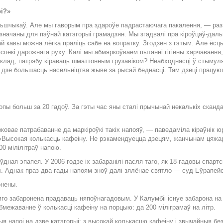
оі?»
ель­шчы­каў. Але мы га­во­рым пра зда­роўе пад­рас­та­ю­ча­га па­ка­лен­ня, — раз­
­зна­ча­ны для пэў­най ка­тэ­го­рыі гра­ма­дзян. Мы згад­ва­лі пра кі­роў­цаў-дал
чай ка­вы мож­на лёг­ка пра­ліць са­бе на воп­рат­ку. Зго­дзен з гэ­тым. Але ёсц
е­кі да­рож­на­га ру­ху. Ка­лі мы аб­мяр­коў­ва­ем пы­тан­ні гі­гі­е­ны хар­ча­ван­
к­лад, па­трэ­бу кі­ра­ваць шмат­тон­ным гру­за­ві­ком? Не­аб­ход­нас­ці ў сты­му­ля
із­кі і дзе боль­шасць на­сель­ніц­тва жы­ве за ры­сай бед­нас­ці. Там дзе­ці пра
о­пы больш за 20 га­доў. За гэ­ты час яны ста­лі пры­чы­най не­каль­кіх скан­да­л
ко­вае па­тра­ба­ван­не да мар­кі­роў­кі та­кіх на­по­яў, — па­ве­да­мі­ла кі­раў­нік 
­со­кая коль­касць ка­фе­і­ну. Не рэ­ка­мен­ду­ец­ца дзе­цям, жан­чы­нам ця­жар
00 мі­лі­літ­раў на­пою.
раўд­ная эпа­пея. У 2006 го­дзе іх за­ба­ра­ні­лі пас­ля та­го, як 18-га­до­вы спарт
бол. Ад­нак праз два га­ды на­по­ям зноў да­лі зя­лё­нае свят­ло — суд Еў­ра­пей­ск
­не­ны.
яго за­ба­ро­не­на пра­да­ваць ня­поў­на­га­до­вым. У Ка­лум­біі існуе за­ба­ро­на
аб­ме­жа­ван­не ў коль­кас­ці ка­фе­і­ну на пор­цыю: да 200 мі­лі­гра­маў на літр.
 на­поі на дзве ка­тэ­го­рыі: з вы­со­кай коль­кас­цю ка­фе­і­ну і звы­чай­ныя без­