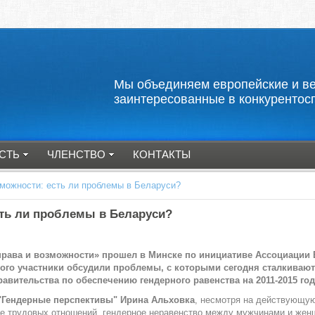
Мы объединяем европейские и
заинтересованные в конкурентос
СТЬ
ЧЛЕНСТВО
КОНТАКТЫ
зможности: есть ли проблемы в Беларуси?
сть ли проблемы в Беларуси?
права и возможности»
прошел в Минске по инициативе Ассоциаци
и 
рого участники обсудили проблем
ы, с которыми сегодня сталкива
вительства по обеспечению гендерного равенства на 2011-2015 го
"Гендерные перспективы" Ирина Альховка
, несмотря на действующую
 трудовых отношений, гендерное неравенство между мужчинами и женщ