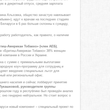
х в декретный отпуск, средняя зарплата
Ирина Альховка, общество зачастую навязывает
абыми»), идут к врачам на последних стадиях
 Беларуси в 6 раз больше склонны к суициду,
работу работодатель, как правило, о наличии
тиш-Американ Тобакко» (член АЕБ)
,
тве «Бритиш-Американ Тобакко» 38% женщин
 компании в России и Украине.
жка с сумме с премиальными выплатами
народную коуч-программу для сотрудниц и
ощряет введение специальных льгот для
нный или региональный офис.
него насилия и сейчас лоббирует принятие
Лукашковой, руководителя группы
прошлом году в республике был проведён анализ
 оно гендерно нейтральное. Но стоит вопрос о
аруси новый компонент – специальный проект по