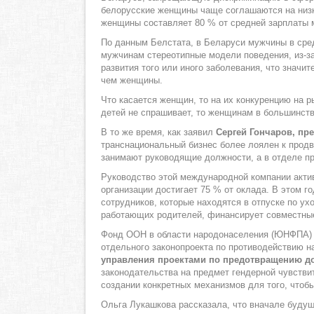
белорусские женщины чаще соглашаются на низк
женщины составляет 80 % от средней зарплаты 
По данным Белстата, в Беларуси мужчины в сред
мужчинам стереотипные модели поведения, из-за
развития того или иного заболевания, что значи
чем женщины.
Что касается женщин, то на их конкуренцию на р
детей не спрашивает, то женщинам в большинств
В то же время, как заявил
Сергей Гончаров,
пре
транснациональный бизнес более лоялен к прод
занимают руководящие должности, а в отделе пр
Руководство этой международной компании акти
организации достигает 75 % от оклада. В этом 
сотрудников, которые находятся в отпуске по у
работающих родителей, финансирует совместные 
Фонд ООН в области народонаселения (ЮНФПА) с
отдельного законопроекта по противодействию н
управления проектами по предотвращению д
законодательства на предмет гендерной чувствит
создании конкретных механизмов для того, чтоб
Ольга Лукашкова рассказала, что вначале будущ