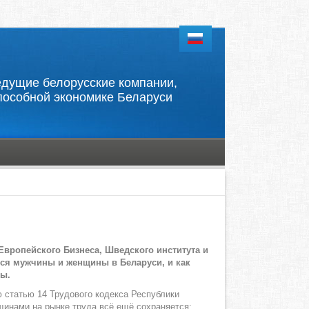
 ведущие белорусские компании,
пособной экономике Беларуси
Европейского Бизнеса
, Шведск
ого институт
а и
ются мужчины и женщины
в Беларуси, и как
ды
.
 статью 14 Трудового кодекса Республики
инами на рынке труда всё ещё сохраняется: