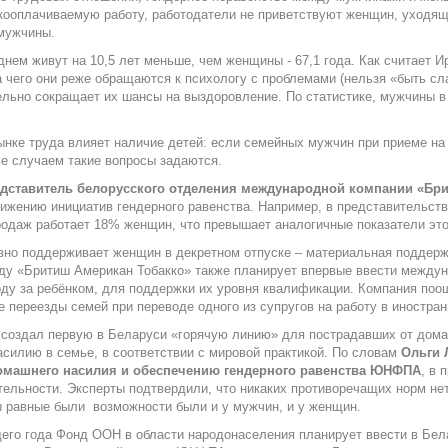
ооплачиваемую работу, работодатели не приветствуют женщин, уходящи
мужчины.
нем живут на 10,5 лет меньше, чем женщины - 67,1 года. Как считает 
 чего они реже обращаются к психологу с проблемами (нельзя «быть сл
тельно сокращает их шансы на выздоровление. По статистике, мужчины в
ынке труда влияет наличие детей: если семейных мужчин при приеме на 
е случаем такие вопросы задаются.
дставитель белорусского отделения международной компании «Бри
вижению инициатив гендерного равенства. Например, в представительс
одаж работает 18% женщин, что превышает аналогичные показатели этой
вно поддерживает женщин в декретном отпуске – материальная поддер
году «Бритиш Американ Тобакко» также планирует впервые ввести между
ходу за ребёнком, для поддержки их уровня квалификации. Компания по
переезды семей при переводе одного из супругов на работу в иностра
оздал первую в Беларуси «горячую линию» для пострадавших от домаш
асилию в семье, в соответствии с мировой практикой. По словам
Ольги 
омашнего насилия и обеспечению гендерного равенства ЮНФПА
, в 
ельности. Эксперты подтвердили, что никаких противоречащих норм нет,
ы равные были возможности были и у мужчин, и у женщин.
его года Фонд ООН в области народонаселения планирует ввести в Бел