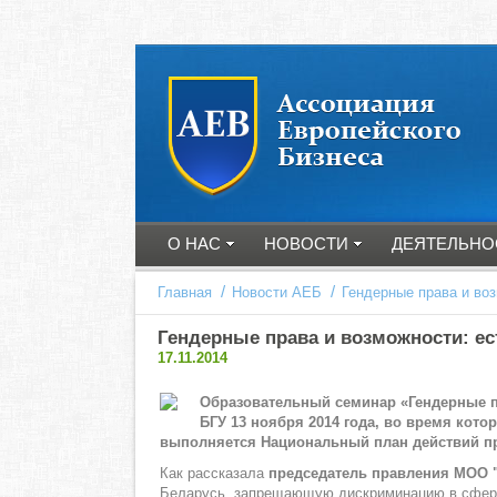
О НАС
НОВОСТИ
ДЕЯТЕЛЬНО
/
/
Главная
Новости АЕБ
Гендерные права и во
Гендерные права и возможности: е
17.11.2014
Образовательн
ый семинар «Гендерные 
БГУ
13 ноября 2014 года, во время кото
выполняется Национальный план действий пра
Как рассказала
председатель правления МОО 
Беларусь, запрещающую дискриминацию в сфере